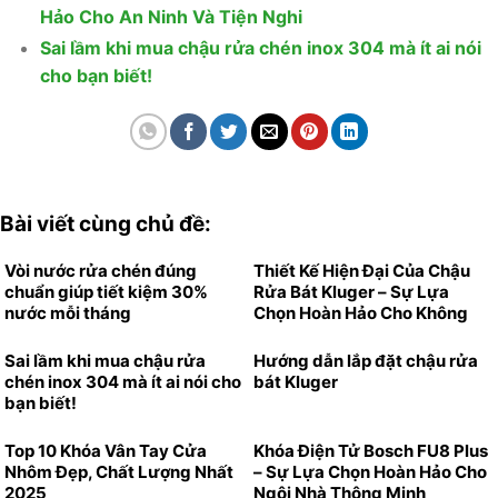
Hảo Cho An Ninh Và Tiện Nghi
Sai lầm khi mua chậu rửa chén inox 304 mà ít ai nói
cho bạn biết!
Bài viết cùng chủ đề:
Vòi nước rửa chén đúng
Thiết Kế Hiện Đại Của Chậu
chuẩn giúp tiết kiệm 30%
Rửa Bát Kluger – Sự Lựa
nước mỗi tháng
Chọn Hoàn Hảo Cho Không
Gian Bếp
Sai lầm khi mua chậu rửa
Hướng dẫn lắp đặt chậu rửa
chén inox 304 mà ít ai nói cho
bát Kluger
bạn biết!
Top 10 Khóa Vân Tay Cửa
Khóa Điện Tử Bosch FU8 Plus
Nhôm Đẹp, Chất Lượng Nhất
– Sự Lựa Chọn Hoàn Hảo Cho
2025
Ngôi Nhà Thông Minh